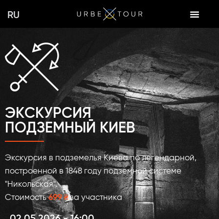
Перейти
RU
к
содержимому
ЭКСКУРСИЯ
ПОДЗЕМНЫЙ КИЕВ
Экскурсия в подземелья Киева по легендарной,
построенной в 1848 году подземной системе
"Никольская".
Стоимость
699 ₴
за участника