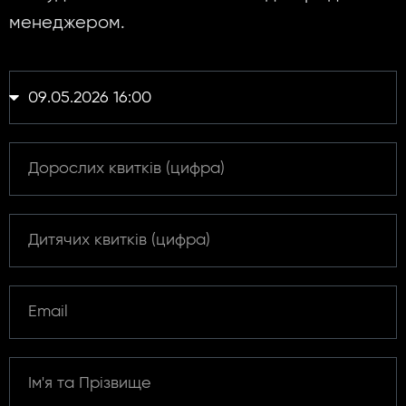
менеджером.
Оберіть
дату
Дорослих
Дитячих
Email
Ім'я
та