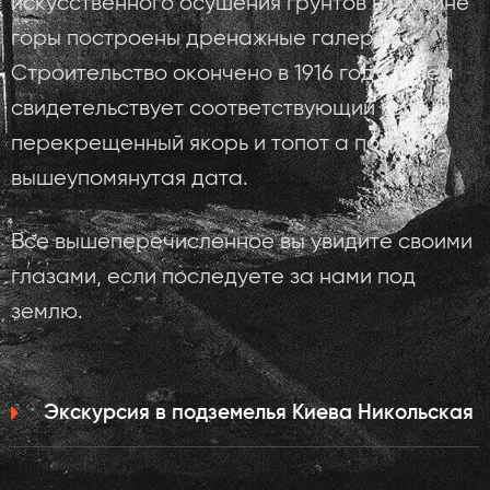
искусственного осушения грунтов в глубине
горы построены дренажные галереи.
Строительство окончено в 1916 году, о чем
свидетельствует соответствующий герб,
перекрещенный якорь и топот а под ним
вышеупомянутая дата.
Все вышеперечисленное вы увидите своими
глазами, если последуете за нами под
землю.
Экскурсия в подземелья Киева Никольская