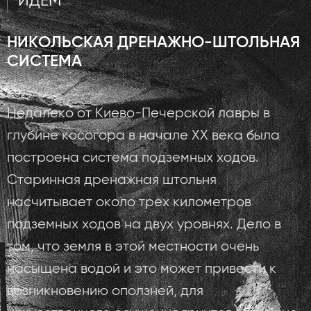
ИДЕМ
НИКОЛЬСКАЯ ДРЕНАЖНО-ШТОЛЬНАЯ
СИСТЕМА ​
Недалеко от Киево-Печерской лавры в
глубине косогора в начале XX века была
построена система подземных ходов.
Старинная дренажная штольня
насчитывает около трех километров
подземных ходов на двух уровнях. Дело в
том, что земля в этой местности очень
насыщена водой и это может привести к
возникновению оползней, для