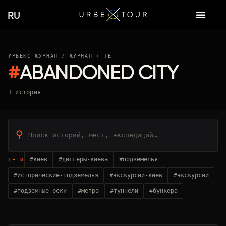
Перейти
RU
к
содержимому
УРБЕКС ЖУРНАЛ
/ ЖУРНАЛ · ТЕГ
#
ABANDONED CITY
1 история
⚲
#киев
#диггеры-киева
#подземелья
ТЕГИ
#исторические-подземелья
#экскурсии-киев
#экскурсии
#подземные-реки
#метро
#туннели
#бункера