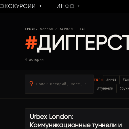
Перейти
ЭКСКУРСИИ
ИНФО
к
содержимому
УРБЕКС ЖУРНАЛ
/ ЖУРНАЛ · ТЕГ
#
ДИГГЕРС
4 истории
#киев
#ди
ТЕГИ
⚲
#туннели
#бун
Urbex London:
УРБЕКС ТУРИЗМ
Коммуникационные туннели и