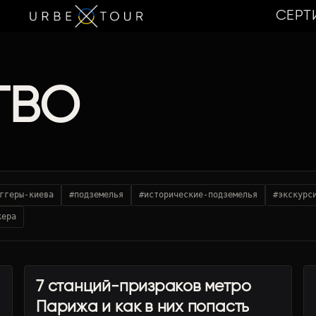
СЕРТ
ТВО
ггеры-киева
#подземелья
#исторические-подземелья
#экскурс
кера
7 станций-призраков метро
УРБЕКС ТУРИЗМ
Парижа и как в них попасть