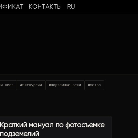
ИФИКАТ
КОНТАКТЫ
RU
ии-киев
#экскурсии
#подземные-реки
#метро
Краткий мануал по фотосъемке
УРБЕКС ТУРИЗМ
подземелий