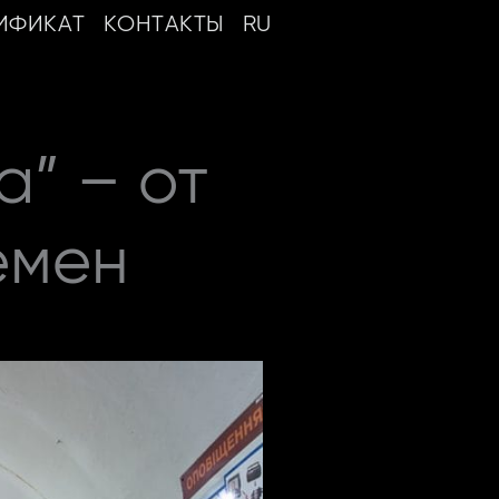
ИФИКАТ
КОНТАКТЫ
RU
” – от
емен