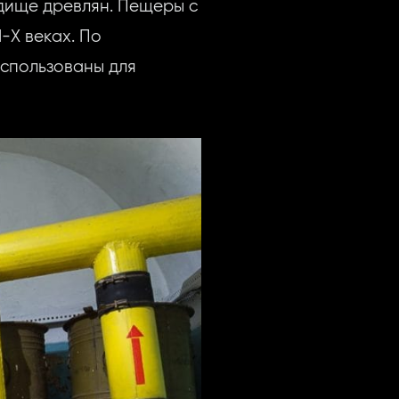
одище древлян. Пещеры с
-X веках. По
использованы для