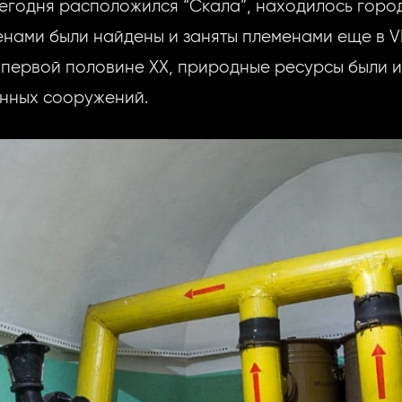
 сегодня расположился “Скала”, находилось гор
енами были найдены и заняты племенами еще в VI
в первой половине XX, природные ресурсы были 
нных сооружений.