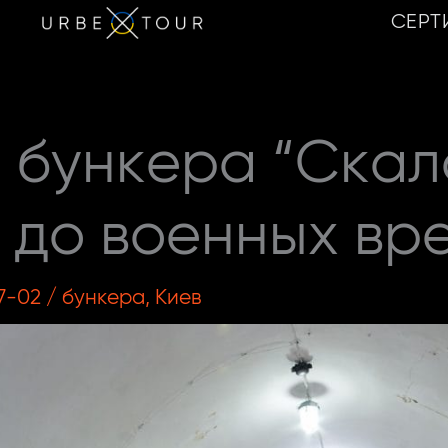
СЕРТ
 бункера “Скала
 до военных вр
7-02
/
бункера
,
Киев