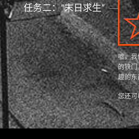
任务二：“末日求生”
嘘，我
的铁门
趣的东
您还可