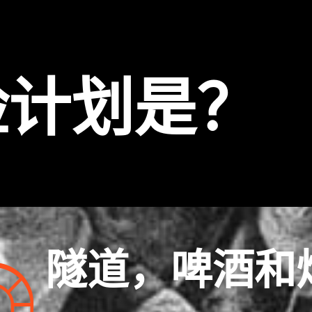
险计划是？
隧道，啤酒和