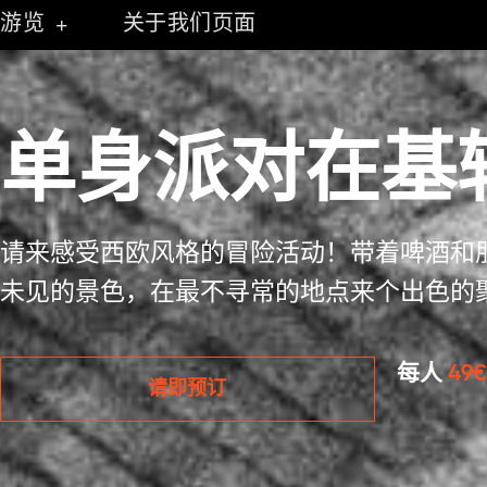
跳
游览
关于我们页面
至
内
容
单身派对在基
请来感受西欧风格的冒险活动！带着啤酒和
未见的景色，在最不寻常的地点来个出色的
每人
49€
请即预订