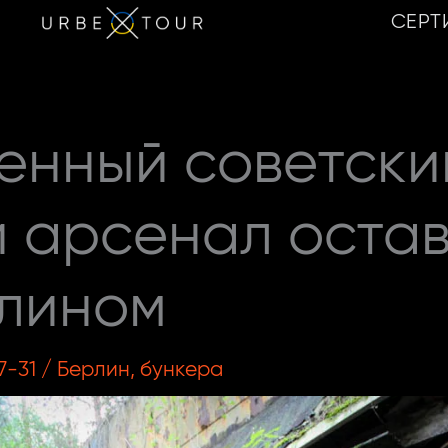
СЕРТ
енный советски
 арсенал оста
лином
7-31
/
Берлин
,
бункера