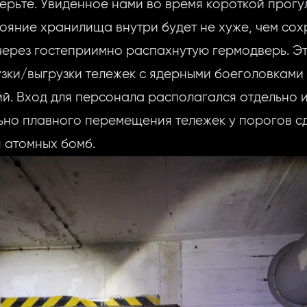
верьте. Увиденное нами во время короткой прог
стояние хранилища внутри будет не хуже, чем со
 через гостеприимно распахнутую гермодверь. Э
узки/выгрузки тележек с ядерными боеголовками 
ий. Вход для персонала располагался отдельно и
ьно плавного перемещения тележек у порогов сд
 атомных бомб.