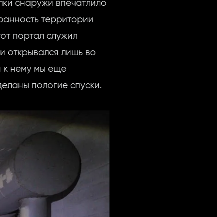
улки снаружи впечатлило
хранность территории
тот портал служил
и открывался лишь во
 к нему мы еще
еланы пологие спуски.