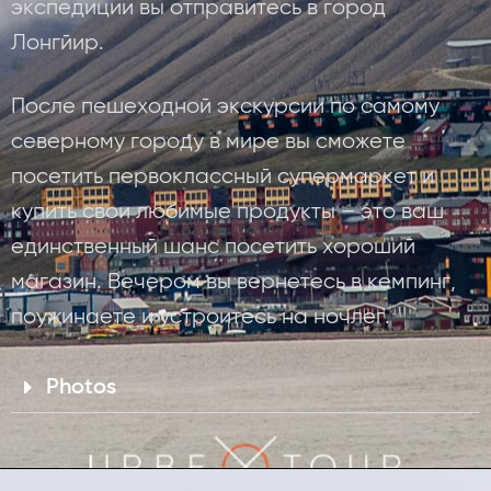
экспедиции вы отправитесь в город
Лонгйир.
После пешеходной экскурсии по самому
северному городу в мире вы сможете
посетить первоклассный супермаркет и
купить свои любимые продукты – это ваш
единственный шанс посетить хороший
магазин. Вечером вы вернетесь в кемпинг,
поужинаете и устроитесь на ночлег.
Photos