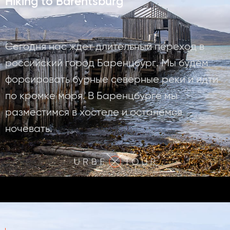
Hiking to Barentsburg
Сегодня нас ждет длительный переход в
российский город Баренцбург. Мы будем
форсировать бурные северные реки и идти
по кромке моря. В Баренцбурге мы
разместимся в хостеле и останемся
ночевать.