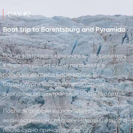
DAY #2
Boat trip to Barentsburg and Pyramida
После завтрака в кемпинге вы отправитесь
в порт откуда на судне поплывете в
российский город Баренцбург. В
Баренцбурге вас ждет пешеходная
экскурсия по центральной части города.
После экскурсии вы поплывете к
величественному леднику Норденшельда а
после судно причалит к берегу