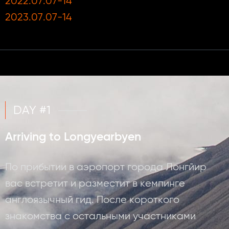
2022.07.07-14
2023.07.07-14
DAY #1
Arriving to Longyearbyen
По прибытии в аэропорт города Лонгйир
вас встретит и разместит в кемпинге
англоязычный гид. После короткого
знакомства с остальными участниками