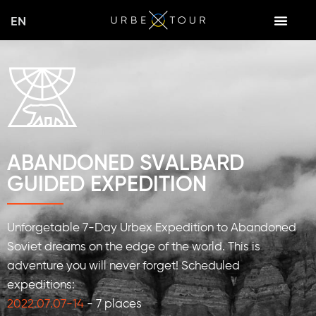
Skip
EN
to
content
ABANDONED SVALBARD
GUIDED EXPEDITION
Unforgetable 7-Day Urbex Expedition to Abandoned
Soviet dreams on the edge of the world. This is
adventure you will never forget! Scheduled
expeditions:
2022.07.07-14
- 7 places