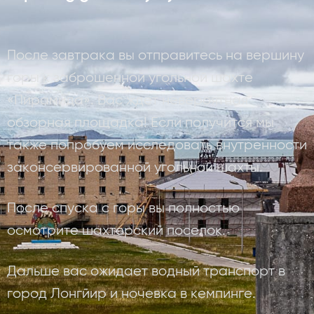
После завтрака вы отправитесь на вершину
горы к заброшенной угольной шахте
«Пирамида». Вас ждет невероятная
обзорная площадка! Если получится мы
также попробуем исследовать внутренности
законсервированной угольной шахты.
После спуска с горы вы полностью
осмотрите шахтерский поселок.
Дальше вас ожидает водный транспорт в
город Лонгйир и ночевка в кемпинге.