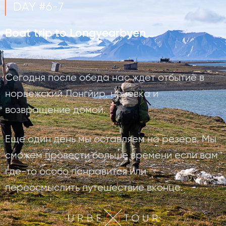
DAY #6-7
Boat trip to Longyearbyen
Сегодня после обеда нас ждет отбытие в
норвежский Лонгйир, ночевка и
возвращение домой.
Еще один день мы оставляем на резерв. Мы
сможем провести больше времени если вам
где-то особо понравится или
переосмыслить путешествие вконце.