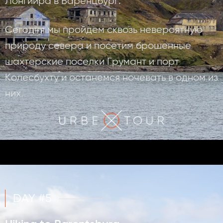
Лонгйира в Баренцбург.
Сегодня мы пройдем сквозь невероятную
природу севера и посетим брошенные
шахтерские поселки Грумант и порт
Колесбухту и останемся ночевать в одном из
них.
DAY #5