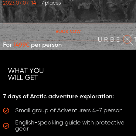
2023.07.07-14
- 7 places
BOOK NOW
For
1499€
per person
WHAT YOU
WILL GET
7 days of Arctic adventure exploration:
Small group of Adventurers 4-7 person
English-speaking guide with protective
gear