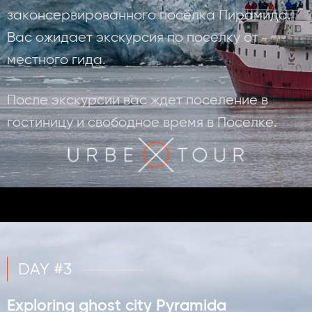
законсервированного посёлка Пирамида.
Вас ожидает экскурсия по поселку от
местного гида.
После экскурсии вас ждет поселение в
гостиницу и свободное время в Поселке.
DAY #3
Exploring ghost city Pyramida